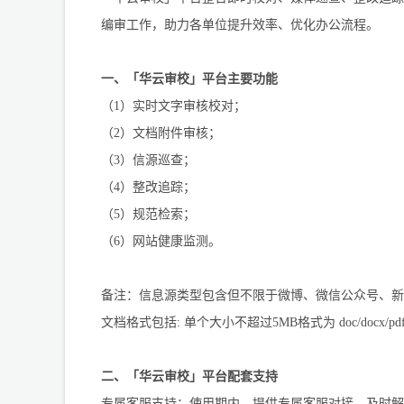
编审工作，助力各单位提升效率、优化办公流程。
一、「华云审校」平台主要功能
（1）实时文字审核校对；
（2）文档附件审核；
（3）信源巡查；
（4）整改追踪；
（5）规范检索；
（6）网站健康监测。
备注：信息源类型包含但不限于微博、微信公众号、新
文档格式包括: 单个大小不超过5MB格式为 doc/docx/pdf/xls
二、「华云审校」平台配套支持
专属客服支持：使用期内，提供专属客服对接，及时